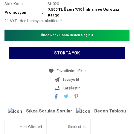
Stok Kodu
SH020
7.500 TL Üzeri %10 İndirim ve Ücretsiz
Promosyon
Kargo
21,69 TL den başlayan taksitlerle!!
Önce Renk Sonra Beden Seçiniz
STOKTA YOK
Tavsiye Et
Karşılaştır
Sıkça Sorulan Sorular
Beden Tablosu
Hızlı Gönderi
Sınırlı stok