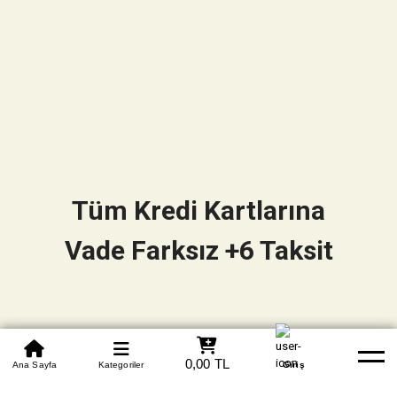
Tüm Kredi Kartlarına
Vade Farksız +6 Taksit
0850 305 09 70
0,00 TL
Beden Tablosu
Ana Sayfa
Kategoriler
Banka Hesapları
Whatsapp
Yardım
Giriş