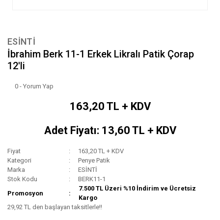
ESİNTİ
İbrahim Berk 11-1 Erkek Likralı Patik Çorap
12'li
0 - Yorum Yap
163,20 TL + KDV
Adet Fiyatı: 13,60 TL + KDV
Fiyat
163,20 TL + KDV
Kategori
Penye Patik
Marka
ESİNTİ
Stok Kodu
BERK11-1
7.500 TL Üzeri %10 İndirim ve Ücretsiz
Promosyon
Kargo
29,92 TL den başlayan taksitlerle!!