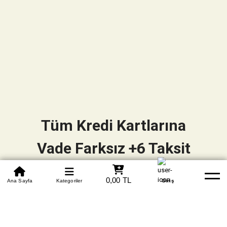
Tüm Kredi Kartlarına
Vade Farksız +6 Taksit
0850 305 09 70
0,00 TL
Beden Tablosu
Ana Sayfa
Kategoriler
Banka Hesapları
Whatsapp
Yardım
Giriş