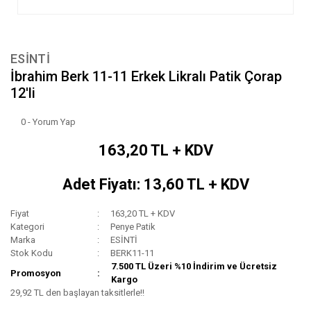
ESİNTİ
İbrahim Berk 11-11 Erkek Likralı Patik Çorap
12'li
0 - Yorum Yap
163,20 TL + KDV
Adet Fiyatı: 13,60 TL + KDV
Fiyat
163,20 TL + KDV
Kategori
Penye Patik
Marka
ESİNTİ
Stok Kodu
BERK11-11
7.500 TL Üzeri %10 İndirim ve Ücretsiz
Promosyon
Kargo
29,92 TL den başlayan taksitlerle!!