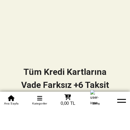
Tüm Kredi Kartlarına
Vade Farksız +6 Taksit
0850 305 09 70
0,00 TL
Beden Tablosu
Ana Sayfa
Kategoriler
Banka Hesapları
Whatsapp
Yardım
Giriş