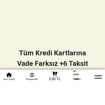
Tüm Kredi Kartlarına
Vade Farksız +6 Taksit
0850 305 09 70
0,00 TL
Beden Tablosu
Ana Sayfa
Kategoriler
Banka Hesapları
Whatsapp
Yardım
Giriş