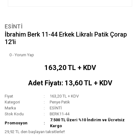
ESİNTİ
İbrahim Berk 11-44 Erkek Likralı Patik Çorap
12'li
0 - Yorum Yap
163,20 TL + KDV
Adet Fiyatı: 13,60 TL + KDV
Fiyat
163,20 TL + KDV
Kategori
Penye Patik
Marka
ESİNTİ
Stok Kodu
BERK11-44
7.500 TL Üzeri %10 İndirim ve Ücretsiz
Promosyon
Kargo
29,92 TL den başlayan taksitlerle!!