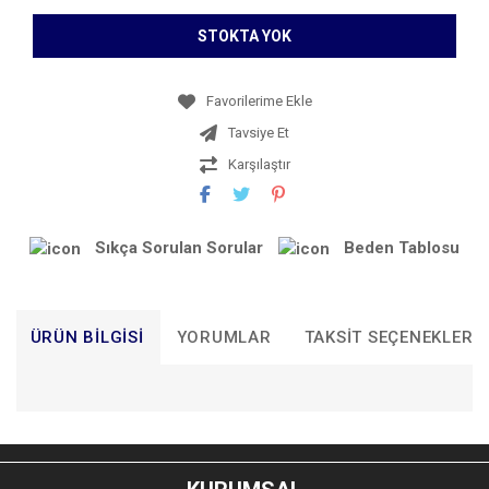
STOKTA YOK
Tavsiye Et
Karşılaştır
Sıkça Sorulan Sorular
Beden Tablosu
ÜRÜN BILGISI
YORUMLAR
TAKSIT SEÇENEKLERI
Bu ürünün fiyat bilgisi, resim, ürün açıklamalarında ve diğer
konularda yetersiz gördüğünüz noktaları öneri formunu
Bu ürüne ilk yorumu siz yapın!
kullanarak tarafımıza iletebilirsiniz.