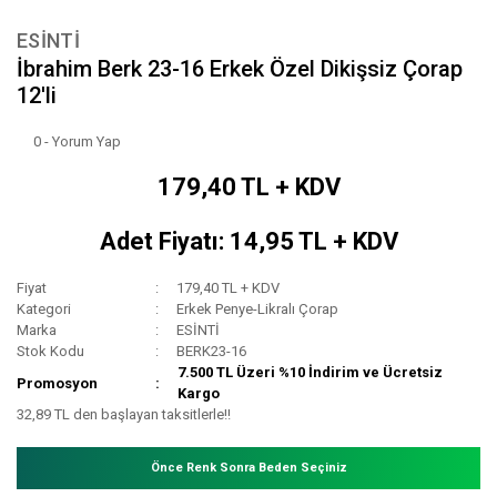
ESİNTİ
İbrahim Berk 23-16 Erkek Özel Dikişsiz Çorap
12'li
0 - Yorum Yap
179,40 TL + KDV
Adet Fiyatı: 14,95 TL + KDV
Fiyat
179,40 TL + KDV
Kategori
Erkek Penye-Likralı Çorap
Marka
ESİNTİ
Stok Kodu
BERK23-16
7.500 TL Üzeri %10 İndirim ve Ücretsiz
Promosyon
Kargo
32,89 TL den başlayan taksitlerle!!
Önce Renk Sonra Beden Seçiniz