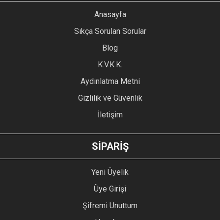
YORUM YAZ
Anasayfa
Ürün resmi kalitesiz, bozuk veya görüntülenemiyor.
Sıkça Sorulan Sorular
Ürün açıklamasında eksik bilgiler bulunuyor.
Blog
Ürün bilgilerinde hatalar bulunuyor.
Ürün fiyatı diğer sitelerden daha pahalı.
K.V.K.K.
Bu ürüne benzer farklı alternatifler olmalı.
Aydınlatma Metni
Gizlilik ve Güvenlik
İletişim
GÖNDER
SİPARİŞ
Yeni Üyelik
Üye Girişi
Şifremi Unuttum