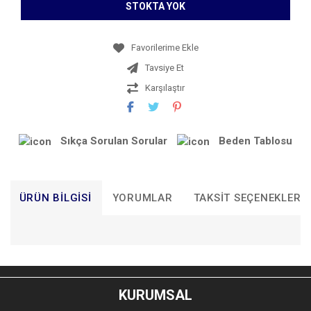
STOKTA YOK
Tavsiye Et
Karşılaştır
Sıkça Sorulan Sorular
Beden Tablosu
ÜRÜN BILGISI
YORUMLAR
TAKSIT SEÇENEKLERI
Bu ürünün fiyat bilgisi, resim, ürün açıklamalarında ve diğer
konularda yetersiz gördüğünüz noktaları öneri formunu
Bu ürüne ilk yorumu siz yapın!
kullanarak tarafımıza iletebilirsiniz.
KURUMSAL
Görüş ve önerileriniz için teşekkür ederiz.