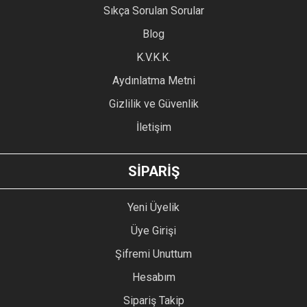
Sıkça Sorulan Sorular
Ürün açıklamasında eksik bilgiler bulunuyor.
Blog
Ürün bilgilerinde hatalar bulunuyor.
Ürün fiyatı diğer sitelerden daha pahalı.
K.V.K.K.
Bu ürüne benzer farklı alternatifler olmalı.
Aydınlatma Metni
Gizlilik ve Güvenlik
İletişim
GÖNDER
SİPARİŞ
Yeni Üyelik
Üye Girişi
Şifremi Unuttum
Hesabım
Sipariş Takip