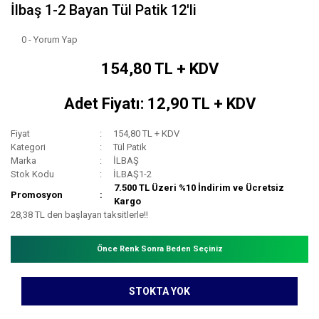
İlbaş 1-2 Bayan Tül Patik 12'li
0 - Yorum Yap
154,80 TL + KDV
Adet Fiyatı: 12,90 TL + KDV
Fiyat
154,80 TL + KDV
Kategori
Tül Patik
Marka
İLBAŞ
Stok Kodu
İLBAŞ1-2
7.500 TL Üzeri %10 İndirim ve Ücretsiz
Promosyon
Kargo
28,38 TL den başlayan taksitlerle!!
Önce Renk Sonra Beden Seçiniz
STOKTA YOK