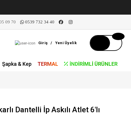
05 09 70
0539 732 34 40
Giriş
/
Yeni Üyelik
Şapka & Kep
TERMAL
İNDIRIMLI ÜRÜNLER
rlı Dantelli İp Askılı Atlet 6'lı