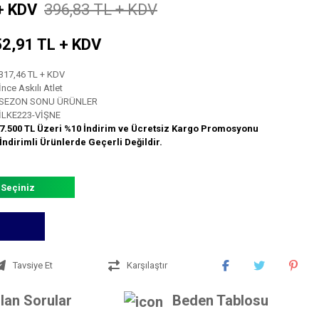
+ KDV
396,83 TL + KDV
 52,91 TL + KDV
317,46 TL + KDV
İnce Askılı Atlet
SEZON SONU ÜRÜNLER
İLKE223-VİŞNE
7.500 TL Üzeri %10 İndirim ve Ücretsiz Kargo Promosyonu
İndirimli Ürünlerde Geçerli Değildir.
 Seçiniz
Tavsiye Et
Karşılaştır
lan Sorular
Beden Tablosu