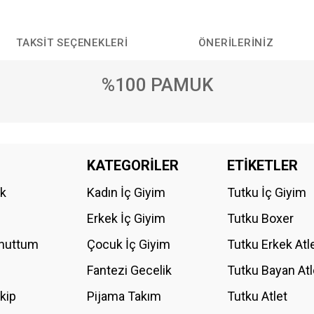
TAKSIT SEÇENEKLERI
ÖNERILERINIZ
%100 PAMUK
da yetersiz gördüğünüz noktaları öneri formunu kullanarak tarafımıza iletebilirs
KATEGORİLER
ETİKETLER
Bu ürüne ilk yorumu siz yapın!
ik
Kadın İç Giyim
Tutku İç Giyim
YORUM YAZ
Erkek İç Giyim
Tutku Boxer
Unuttum
Çocuk İç Giyim
Tutku Erkek Atl
Fantezi Gecelik
Tutku Bayan Atl
akip
Pijama Takım
Tutku Atlet