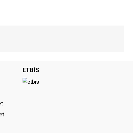
iniz.
ETBİS
et
et