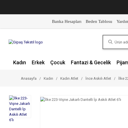
Banka Hesapları
Beden Tablosu
Yardı
Kadın
Erkek
Çocuk
Fantazi & Gecelik
Pija
Anasayfa
Kadın
Kadın Atlet
İnce Askılı Atlet
İlke 2