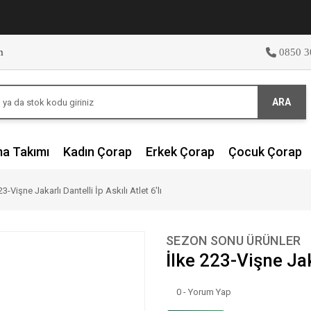
m
0850 3
ARA
ma Takımı
Kadın Çorap
Erkek Çorap
Çocuk Çorap
23-Vişne Jakarlı Dantelli İp Askılı Atlet 6'lı
SEZON SONU ÜRÜNLER
İlke 223-Vişne Jaka
0 - Yorum Yap