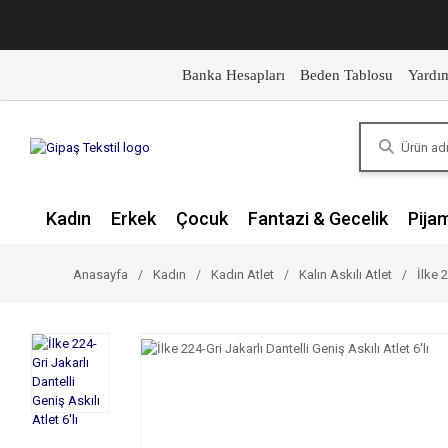
Banka Hesapları
Beden Tablosu
Yardı
Kadın
Erkek
Çocuk
Fantazi & Gecelik
Pija
Anasayfa
Kadın
Kadın Atlet
Kalın Askılı Atlet
İlke 2