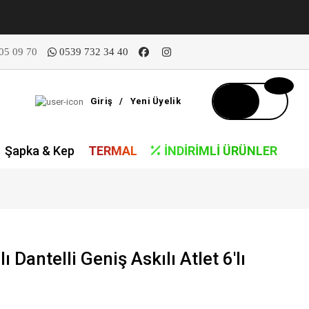
05 09 70
0539 732 34 40
Giriş
/
Yeni Üyelik
Şapka & Kep
TERMAL
İNDIRIMLI ÜRÜNLER
ı Dantelli Geniş Askılı Atlet 6'lı