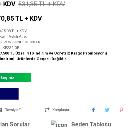
+ KDV
531,35 TL + KDV
 70,85 TL + KDV
425,08 TL + KDV
Kalın Askılı Atlet
SEZON SONU ÜRÜNLER
İLKE224-GRİ
7.500 TL Üzeri %10 İndirim ve Ücretsiz Kargo Promosyonu
İndirimli Ürünlerde Geçerli Değildir.
 Seçiniz
Tavsiye Et
Karşılaştır
lan Sorular
Beden Tablosu