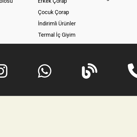
blosu
Erkek Çorap
GÖNDER
Çocuk Çorap
İndirimli Ürünler
Termal İç Giyim