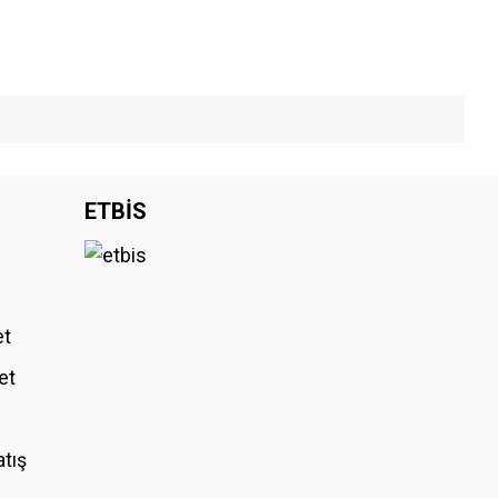
iniz.
ETBİS
et
et
atış