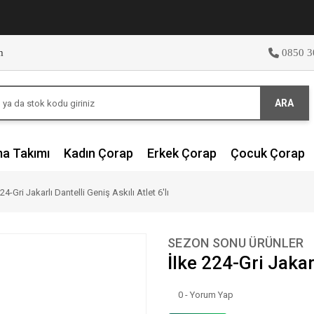
m
0850 3
ARA
ma Takımı
Kadın Çorap
Erkek Çorap
Çocuk Çorap
24-Gri Jakarlı Dantelli Geniş Askılı Atlet 6'lı
SEZON SONU ÜRÜNLER
İlke 224-Gri Jakarl
0 - Yorum Yap