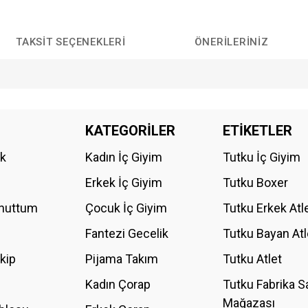
TAKSIT SEÇENEKLERI
ÖNERILERINIZ
da yetersiz gördüğünüz noktaları öneri formunu kullanarak tarafımıza iletebilirs
KATEGORİLER
ETİKETLER
Bu ürüne ilk yorumu siz yapın!
ik
Kadın İç Giyim
Tutku İç Giyim
YORUM YAZ
Erkek İç Giyim
Tutku Boxer
Unuttum
Çocuk İç Giyim
Tutku Erkek Atl
Fantezi Gecelik
Tutku Bayan Atl
akip
Pijama Takım
Tutku Atlet
Kadın Çorap
Tutku Fabrika S
Mağazası