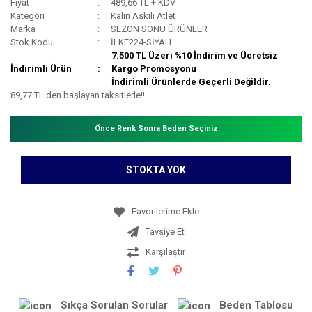
Fiyat
489,66 TL + KDV
Kategori
Kalın Askılı Atlet
Marka
SEZON SONU ÜRÜNLER
Stok Kodu
İLKE224-SİYAH
7.500 TL Üzeri %10 İndirim ve Ücretsiz
İndirimli Ürün
Kargo Promosyonu
İndirimli Ürünlerde Geçerli Değildir.
89,77 TL den başlayan taksitlerle!!
Önce Renk Sonra Beden Seçiniz
STOKTA YOK
Tavsiye Et
Karşılaştır
Sıkça Sorulan Sorular
Beden Tablosu