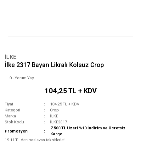
İLKE
İlke 2317 Bayan Likralı Kolsuz Crop
0 - Yorum Yap
104,25 TL + KDV
Fiyat
104,25 TL + KDV
Kategori
Crop
Marka
İLKE
Stok Kodu
İLKE2317
7.500 TL Üzeri %10 İndirim ve Ücretsiz
Promosyon
Kargo
19,11 TL den başlayan taksitlerle!!