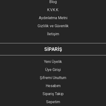
Blog
Ürün bilgilerinde hatalar bulunuyor.
Ürün fiyatı diğer sitelerden daha pahalı.
K.V.K.K.
Bu ürüne benzer farklı alternatifler olmalı.
Aydınlatma Metni
Gizlilik ve Güvenlik
İletişim
GÖNDER
SİPARİŞ
Yeni Üyelik
Üye Girişi
Şifremi Unuttum
Hesabım
Sipariş Takip
Sepetim