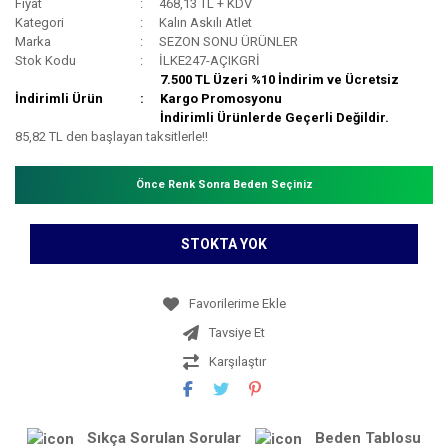
Fiyat
468,13 TL + KDV
Kategori
Kalın Askılı Atlet
Marka
SEZON SONU ÜRÜNLER
Stok Kodu
İLKE247-AÇIKGRİ
7.500 TL Üzeri %10 İndirim ve Ücretsiz
İndirimli Ürün
Kargo Promosyonu
İndirimli Ürünlerde Geçerli Değildir.
85,82 TL den başlayan taksitlerle!!
Önce Renk Sonra Beden Seçiniz
STOKTA YOK
Tavsiye Et
Karşılaştır
Sıkça Sorulan Sorular
Beden Tablosu