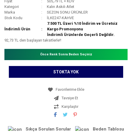
Fiyat
505,79 TL + KDV
Kategori
Kalın Askılı Atlet
Marka
SEZON SONU ÜRÜNLER
Stok Kodu
İLKE247-KAHVE
7.500 TL Üzeri %10 İndirim ve Ücretsiz
İndirimli Ürün
Kargo Promosyonu
İndirimli Ürünlerde Geçerli Değildir.
92,73 TL den başlayan taksitlerle!!
Önce Renk Sonra Beden Seçiniz
STOKTA YOK
Tavsiye Et
Karşılaştır
Sıkça Sorulan Sorular
Beden Tablosu