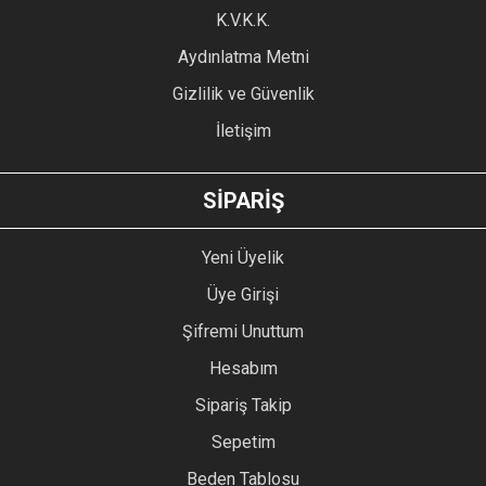
Ürün fiyatı diğer sitelerden daha pahalı.
K.V.K.K.
Bu ürüne benzer farklı alternatifler olmalı.
Aydınlatma Metni
Gizlilik ve Güvenlik
İletişim
GÖNDER
SİPARİŞ
Yeni Üyelik
Üye Girişi
Şifremi Unuttum
Hesabım
Sipariş Takip
Sepetim
Beden Tablosu