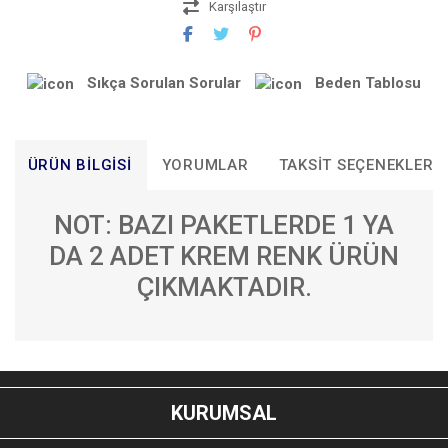
Karşılaştır
Sıkça Sorulan Sorular
Beden Tablosu
ÜRÜN BILGISI
YORUMLAR
TAKSIT SEÇENEKLERI
NOT: BAZI PAKETLERDE 1 YA
DA 2 ADET KREM RENK ÜRÜN
ÇIKMAKTADIR.
Bu ürünün fiyat bilgisi, resim, ürün açıklamalarında ve diğer
konularda yetersiz gördüğünüz noktaları öneri formunu
Bu ürüne ilk yorumu siz yapın!
kullanarak tarafımıza iletebilirsiniz.
KURUMSAL
Görüş ve önerileriniz için teşekkür ederiz.