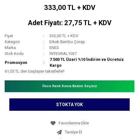
333,00 TL + KDV
Adet Fiyatı: 27,75 TL + KDV
Fiyat
333,00 TL + KDV
Kategori
Erkek Bambu Çorap
Marka
ENES
Stok Kodu
İNTEGRAL1037
7.500 TL Üzeri %10 İndirim ve Ücretsiz
Promosyon
Kargo
61,05 TL den başlayan taksitlerle!!
Önce Renk Sonra Beden Seçiniz
STOKTA YOK
Tavsiye Et