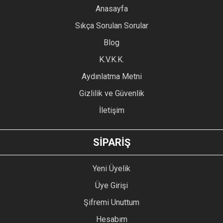
YORUM YAZ
Anasayfa
Ürün resmi kalitesiz, bozuk veya görüntülenemiyor.
Sıkça Sorulan Sorular
Ürün açıklamasında eksik bilgiler bulunuyor.
Blog
Ürün bilgilerinde hatalar bulunuyor.
Ürün fiyatı diğer sitelerden daha pahalı.
K.V.K.K.
Bu ürüne benzer farklı alternatifler olmalı.
Aydınlatma Metni
Gizlilik ve Güvenlik
İletişim
GÖNDER
SİPARİŞ
Yeni Üyelik
Üye Girişi
Şifremi Unuttum
Hesabım