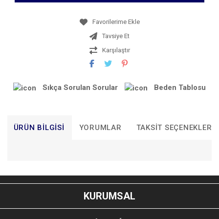
Tavsiye Et
Karşılaştır
Sıkça Sorulan Sorular
Beden Tablosu
ÜRÜN BILGISI
YORUMLAR
TAKSIT SEÇENEKLERI
Bu ürünün fiyat bilgisi, resim, ürün açıklamalarında ve diğer
konularda yetersiz gördüğünüz noktaları öneri formunu
Bu ürüne ilk yorumu siz yapın!
kullanarak tarafımıza iletebilirsiniz.
KURUMSAL
Görüş ve önerileriniz için teşekkür ederiz.