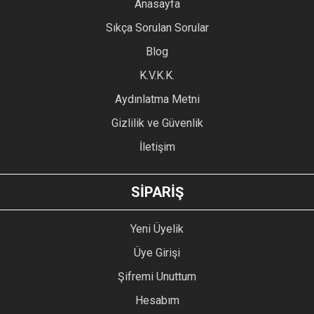
YORUM YAZ
Anasayfa
Ürün resmi kalitesiz, bozuk veya görüntülenemiyor.
Sıkça Sorulan Sorular
Ürün açıklamasında eksik bilgiler bulunuyor.
Blog
Ürün bilgilerinde hatalar bulunuyor.
Ürün fiyatı diğer sitelerden daha pahalı.
K.V.K.K.
Bu ürüne benzer farklı alternatifler olmalı.
Aydınlatma Metni
Gizlilik ve Güvenlik
İletişim
GÖNDER
SİPARİŞ
Yeni Üyelik
Üye Girişi
Şifremi Unuttum
Hesabım