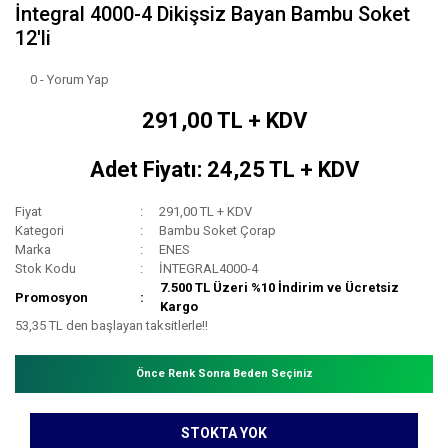
İntegral 4000-4 Dikişsiz Bayan Bambu Soket
12'li
0 - Yorum Yap
291,00 TL + KDV
Adet Fiyatı: 24,25 TL + KDV
Fiyat
291,00 TL + KDV
Kategori
Bambu Soket Çorap
Marka
ENES
Stok Kodu
İNTEGRAL4000-4
7.500 TL Üzeri %10 İndirim ve Ücretsiz
Promosyon
Kargo
53,35 TL den başlayan taksitlerle!!
Önce Renk Sonra Beden Seçiniz
STOKTA YOK