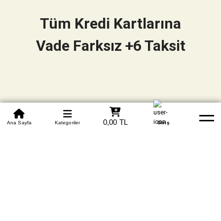
Tüm Kredi Kartlarına
Vade Farksız +6 Taksit
0850 305 09 70
0,00 TL
Beden Tablosu
Ana Sayfa
Kategoriler
Banka Hesapları
Whatsapp
Yardım
Giriş