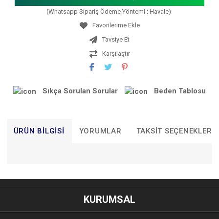
(Whatsapp Sipariş Ödeme Yöntemi : Havale)
Tavsiye Et
Karşılaştır
Sıkça Sorulan Sorular
Beden Tablosu
ÜRÜN BILGISI
YORUMLAR
TAKSIT SEÇENEKLERI
Bu ürünün fiyat bilgisi, resim, ürün açıklamalarında ve diğer
konularda yetersiz gördüğünüz noktaları öneri formunu
Bu ürüne ilk yorumu siz yapın!
kullanarak tarafımıza iletebilirsiniz.
KURUMSAL
Görüş ve önerileriniz için teşekkür ederiz.