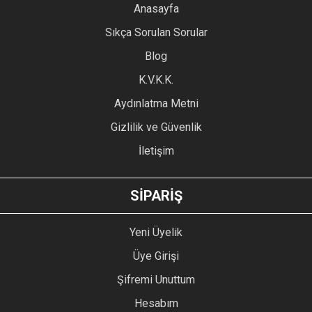
YORUM YAZ
Anasayfa
Ürün resmi kalitesiz, bozuk veya görüntülenemiyor.
Sıkça Sorulan Sorular
Ürün açıklamasında eksik bilgiler bulunuyor.
Blog
Ürün bilgilerinde hatalar bulunuyor.
Ürün fiyatı diğer sitelerden daha pahalı.
K.V.K.K.
Bu ürüne benzer farklı alternatifler olmalı.
Aydınlatma Metni
Gizlilik ve Güvenlik
İletişim
GÖNDER
SİPARİŞ
Yeni Üyelik
Üye Girişi
Şifremi Unuttum
Hesabım