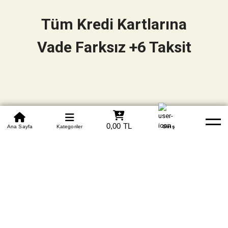
Tüm Kredi Kartlarına
Vade Farksız +6 Taksit
0850 305 09 70
0,00 TL
Beden Tablosu
Ana Sayfa
Kategoriler
Banka Hesapları
Whatsapp
Yardım
Giriş