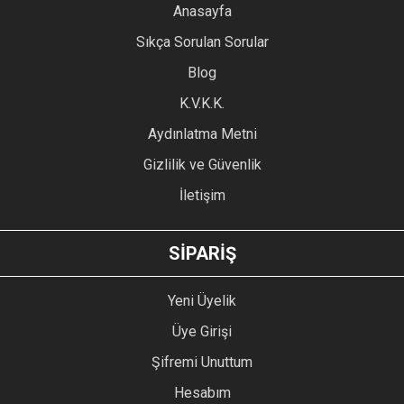
YORUM YAZ
Anasayfa
Ürün resmi kalitesiz, bozuk veya görüntülenemiyor.
Sıkça Sorulan Sorular
Ürün açıklamasında eksik bilgiler bulunuyor.
Blog
Ürün bilgilerinde hatalar bulunuyor.
Ürün fiyatı diğer sitelerden daha pahalı.
K.V.K.K.
Bu ürüne benzer farklı alternatifler olmalı.
Aydınlatma Metni
Gizlilik ve Güvenlik
İletişim
GÖNDER
SİPARİŞ
Yeni Üyelik
Üye Girişi
Şifremi Unuttum
Hesabım