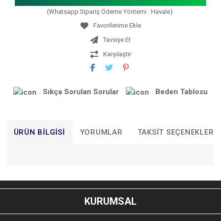
(Whatsapp Sipariş Ödeme Yöntemi : Havale)
Tavsiye Et
Karşılaştır
Sıkça Sorulan Sorular
Beden Tablosu
ÜRÜN BILGISI
YORUMLAR
TAKSIT SEÇENEKLERI
Bu ürünün fiyat bilgisi, resim, ürün açıklamalarında ve diğer
konularda yetersiz gördüğünüz noktaları öneri formunu
Bu ürüne ilk yorumu siz yapın!
kullanarak tarafımıza iletebilirsiniz.
KURUMSAL
Görüş ve önerileriniz için teşekkür ederiz.