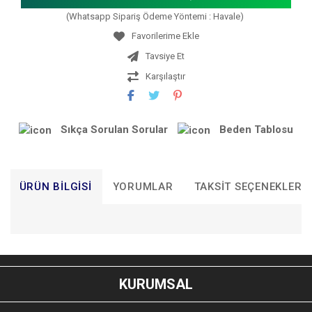
(Whatsapp Sipariş Ödeme Yöntemi : Havale)
Tavsiye Et
Karşılaştır
Sıkça Sorulan Sorular
Beden Tablosu
ÜRÜN BILGISI
YORUMLAR
TAKSIT SEÇENEKLERI
Bu ürünün fiyat bilgisi, resim, ürün açıklamalarında ve diğer
konularda yetersiz gördüğünüz noktaları öneri formunu
Bu ürüne ilk yorumu siz yapın!
kullanarak tarafımıza iletebilirsiniz.
KURUMSAL
Görüş ve önerileriniz için teşekkür ederiz.