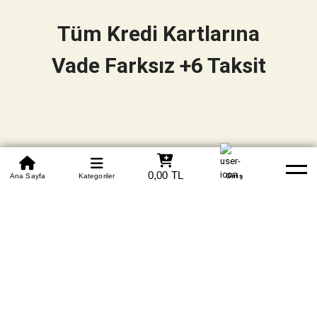
Tüm Kredi Kartlarına
Vade Farksız +6 Taksit
0850 305 09 70
0,00 TL
Beden Tablosu
Ana Sayfa
Kategoriler
Banka Hesapları
Whatsapp
Yardım
Giriş