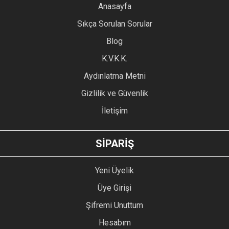
YORUM YAZ
Anasayfa
Ürün resmi kalitesiz, bozuk veya görüntülenemiyor.
Sıkça Sorulan Sorular
Ürün açıklamasında eksik bilgiler bulunuyor.
Blog
Ürün bilgilerinde hatalar bulunuyor.
Ürün fiyatı diğer sitelerden daha pahalı.
K.V.K.K.
Bu ürüne benzer farklı alternatifler olmalı.
Aydınlatma Metni
Gizlilik ve Güvenlik
İletişim
GÖNDER
SİPARİŞ
Yeni Üyelik
Üye Girişi
Şifremi Unuttum
Hesabım