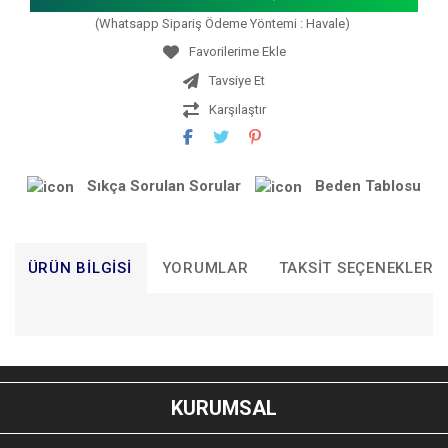
(Whatsapp Sipariş Ödeme Yöntemi : Havale)
Tavsiye Et
Karşılaştır
Sıkça Sorulan Sorular
Beden Tablosu
ÜRÜN BILGISI
YORUMLAR
TAKSIT SEÇENEKLERI
Bu ürünün fiyat bilgisi, resim, ürün açıklamalarında ve diğer
konularda yetersiz gördüğünüz noktaları öneri formunu
Bu ürüne ilk yorumu siz yapın!
kullanarak tarafımıza iletebilirsiniz.
KURUMSAL
Görüş ve önerileriniz için teşekkür ederiz.