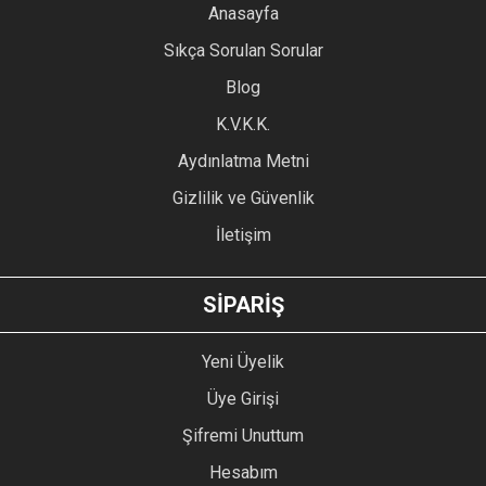
YORUM YAZ
Anasayfa
Ürün resmi kalitesiz, bozuk veya görüntülenemiyor.
Sıkça Sorulan Sorular
Ürün açıklamasında eksik bilgiler bulunuyor.
Blog
Ürün bilgilerinde hatalar bulunuyor.
Ürün fiyatı diğer sitelerden daha pahalı.
K.V.K.K.
Bu ürüne benzer farklı alternatifler olmalı.
Aydınlatma Metni
Gizlilik ve Güvenlik
İletişim
GÖNDER
SİPARİŞ
Yeni Üyelik
Üye Girişi
Şifremi Unuttum
Hesabım