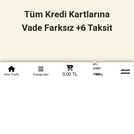
Tüm Kredi Kartlarına
Vade Farksız +6 Taksit
0850 305 09 70
0,00 TL
Beden Tablosu
Ana Sayfa
Kategoriler
Banka Hesapları
Whatsapp
Yardım
Giriş