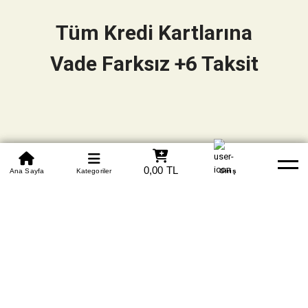
Tüm Kredi Kartlarına
Vade Farksız +6 Taksit
0850 305 09 70
0,00 TL
Beden Tablosu
Ana Sayfa
Kategoriler
Banka Hesapları
Whatsapp
Yardım
Giriş