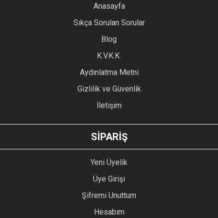
YORUM YAZ
Anasayfa
Ürün resmi kalitesiz, bozuk veya görüntülenemiyor.
Sıkça Sorulan Sorular
Ürün açıklamasında eksik bilgiler bulunuyor.
Blog
Ürün bilgilerinde hatalar bulunuyor.
Ürün fiyatı diğer sitelerden daha pahalı.
K.V.K.K.
Bu ürüne benzer farklı alternatifler olmalı.
Aydınlatma Metni
Gizlilik ve Güvenlik
İletişim
GÖNDER
SİPARİŞ
Yeni Üyelik
Üye Girişi
Şifremi Unuttum
Hesabım