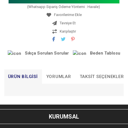
(Whatsapp Sipariş Ödeme Yöntemi : Havale)
Tavsiye Et
Karşılaştır
Sıkça Sorulan Sorular
Beden Tablosu
ÜRÜN BILGISI
YORUMLAR
TAKSIT SEÇENEKLERI
Bu ürünün fiyat bilgisi, resim, ürün açıklamalarında ve diğer
konularda yetersiz gördüğünüz noktaları öneri formunu
Bu ürüne ilk yorumu siz yapın!
kullanarak tarafımıza iletebilirsiniz.
KURUMSAL
Görüş ve önerileriniz için teşekkür ederiz.