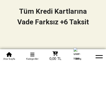
Tüm Kredi Kartlarına
Vade Farksız +6 Taksit
0850 305 09 70
0,00 TL
Beden Tablosu
Ana Sayfa
Kategoriler
Banka Hesapları
Whatsapp
Yardım
Giriş