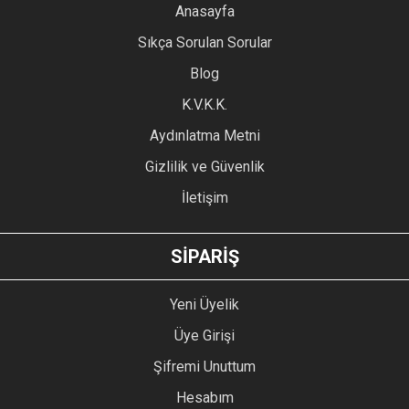
YORUM YAZ
Anasayfa
Ürün resmi kalitesiz, bozuk veya görüntülenemiyor.
Sıkça Sorulan Sorular
Ürün açıklamasında eksik bilgiler bulunuyor.
Blog
Ürün bilgilerinde hatalar bulunuyor.
Ürün fiyatı diğer sitelerden daha pahalı.
K.V.K.K.
Bu ürüne benzer farklı alternatifler olmalı.
Aydınlatma Metni
Gizlilik ve Güvenlik
İletişim
GÖNDER
SİPARİŞ
Yeni Üyelik
Üye Girişi
Şifremi Unuttum
Hesabım