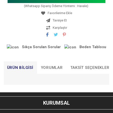
(Whatsapp Sipariş Ödeme Yöntemi : Havale)
Tavsiye Et
Karşılaştır
Sıkça Sorulan Sorular
Beden Tablosu
ÜRÜN BILGISI
YORUMLAR
TAKSIT SEÇENEKLERI
Bu ürünün fiyat bilgisi, resim, ürün açıklamalarında ve diğer
konularda yetersiz gördüğünüz noktaları öneri formunu
Bu ürüne ilk yorumu siz yapın!
kullanarak tarafımıza iletebilirsiniz.
KURUMSAL
Görüş ve önerileriniz için teşekkür ederiz.