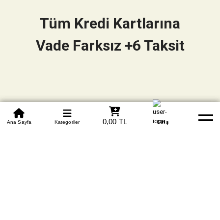
Tüm Kredi Kartlarına
Vade Farksız +6 Taksit
0850 305 09 70
0,00 TL
Beden Tablosu
Ana Sayfa
Kategoriler
Banka Hesapları
Whatsapp
Yardım
Giriş