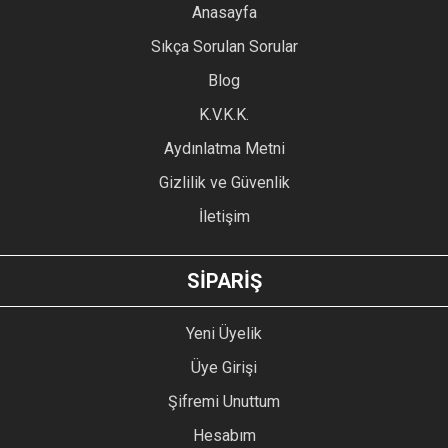
YORUM YAZ
Anasayfa
Ürün resmi kalitesiz, bozuk veya görüntülenemiyor.
Sıkça Sorulan Sorular
Ürün açıklamasında eksik bilgiler bulunuyor.
Blog
Ürün bilgilerinde hatalar bulunuyor.
Ürün fiyatı diğer sitelerden daha pahalı.
K.V.K.K.
Bu ürüne benzer farklı alternatifler olmalı.
Aydınlatma Metni
Gizlilik ve Güvenlik
İletişim
GÖNDER
SİPARİŞ
Yeni Üyelik
Üye Girişi
Şifremi Unuttum
Hesabım