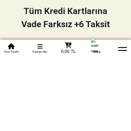
Tüm Kredi Kartlarına
Vade Farksız +6 Taksit
0850 305 09 70
0,00 TL
Beden Tablosu
Ana Sayfa
Kategoriler
Banka Hesapları
Whatsapp
Yardım
Giriş