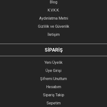
Blog
Ürün bilgilerinde hatalar bulunuyor.
Ürün fiyatı diğer sitelerden daha pahalı.
K.V.K.K.
Bu ürüne benzer farklı alternatifler olmalı.
Aydınlatma Metni
Gizlilik ve Güvenlik
İletişim
GÖNDER
SİPARİŞ
Yeni Üyelik
Üye Girişi
Şifremi Unuttum
Hesabım
Sipariş Takip
Sepetim