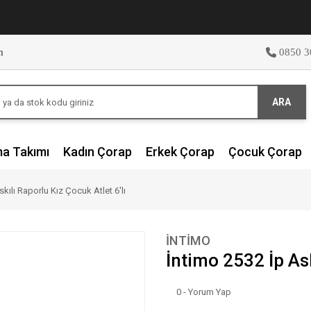
m
0850 3
ARA
ma Takımı
Kadın Çorap
Erkek Çorap
Çocuk Çorap
kılı Raporlu Kız Çocuk Atlet 6'lı
İNTİMO
İntimo 2532 İp Ask
0 - Yorum Yap