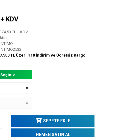
L + KDV
374,53 TL + KDV
Atlet
İNTİMO
İNTİMO2532
7.500 TL Üzeri %10 İndirim ve Ücretsiz Kargo
 Seçiniz
SEPETE EKLE
HEMEN SATIN AL