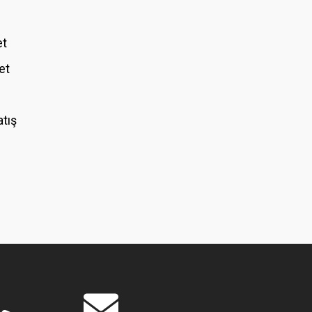
et
et
atış