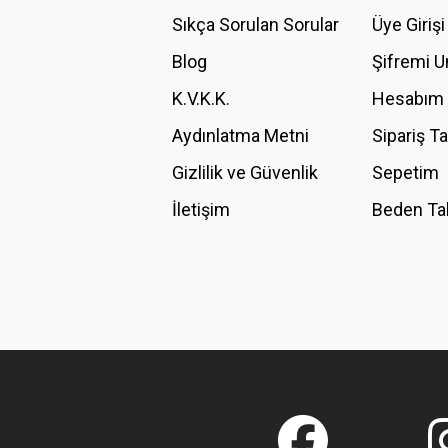
Ürün açıklamasında eksik bilgiler bulunuyor.
Sıkça Sorulan Sorular
Üye Girişi
Ürün bilgilerinde hatalar bulunuyor.
Blog
Şifremi 
Ürün fiyatı diğer sitelerden daha pahalı.
K.V.K.K.
Hesabım
Bu ürüne benzer farklı alternatifler olmalı.
Aydınlatma Metni
Sipariş T
Gizlilik ve Güvenlik
Sepetim
İletişim
Beden Ta