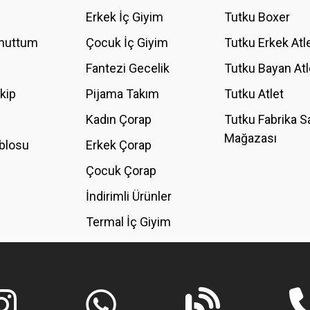
YORUM YAZ
Erkek İç Giyim
Tutku Boxer
Unuttum
Çocuk İç Giyim
Tutku Erkek Atl
Fantezi Gecelik
Tutku Bayan Atl
akip
Pijama Takım
Tutku Atlet
Kadın Çorap
Tutku Fabrika S
Mağazası
blosu
Erkek Çorap
GÖNDER
Çocuk Çorap
İndirimli Ürünler
Termal İç Giyim