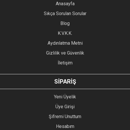
YORUM YAZ
Anasayfa
Ürün resmi kalitesiz, bozuk veya görüntülenemiyor.
Sıkça Sorulan Sorular
Ürün açıklamasında eksik bilgiler bulunuyor.
Blog
Ürün bilgilerinde hatalar bulunuyor.
Ürün fiyatı diğer sitelerden daha pahalı.
K.V.K.K.
Bu ürüne benzer farklı alternatifler olmalı.
Aydınlatma Metni
Gizlilik ve Güvenlik
İletişim
GÖNDER
SİPARİŞ
Yeni Üyelik
Üye Girişi
Şifremi Unuttum
Hesabım