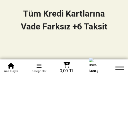
Tüm Kredi Kartlarına
Vade Farksız +6 Taksit
0850 305 09 70
0,00 TL
Beden Tablosu
Ana Sayfa
Kategoriler
Banka Hesapları
Whatsapp
Yardım
Giriş