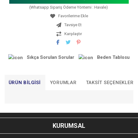
(Whatsapp Sipariş Ödeme Yöntemi : Havale)
Tavsiye Et
Karşılaştır
Sıkça Sorulan Sorular
Beden Tablosu
ÜRÜN BILGISI
YORUMLAR
TAKSIT SEÇENEKLERI
Bu ürünün fiyat bilgisi, resim, ürün açıklamalarında ve diğer
konularda yetersiz gördüğünüz noktaları öneri formunu
Bu ürüne ilk yorumu siz yapın!
kullanarak tarafımıza iletebilirsiniz.
KURUMSAL
Görüş ve önerileriniz için teşekkür ederiz.