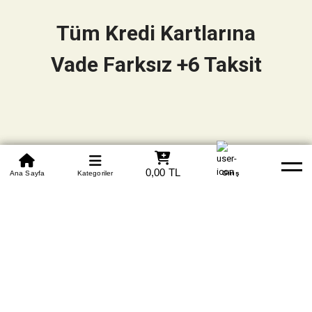
Tüm Kredi Kartlarına
Vade Farksız +6 Taksit
0850 305 09 70
0,00 TL
Beden Tablosu
Ana Sayfa
Kategoriler
Banka Hesapları
Whatsapp
Yardım
Giriş