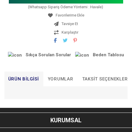
(Whatsapp Sipariş Ödeme Yöntemi : Havale)
Tavsiye Et
Karşılaştır
Sıkça Sorulan Sorular
Beden Tablosu
ÜRÜN BILGISI
YORUMLAR
TAKSIT SEÇENEKLERI
Bu ürünün fiyat bilgisi, resim, ürün açıklamalarında ve diğer
konularda yetersiz gördüğünüz noktaları öneri formunu
Bu ürüne ilk yorumu siz yapın!
kullanarak tarafımıza iletebilirsiniz.
KURUMSAL
Görüş ve önerileriniz için teşekkür ederiz.