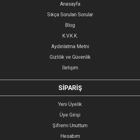
YORUM YAZ
Anasayfa
Ürün resmi kalitesiz, bozuk veya görüntülenemiyor.
Sıkça Sorulan Sorular
Ürün açıklamasında eksik bilgiler bulunuyor.
Blog
Ürün bilgilerinde hatalar bulunuyor.
Ürün fiyatı diğer sitelerden daha pahalı.
K.V.K.K.
Bu ürüne benzer farklı alternatifler olmalı.
Aydınlatma Metni
Gizlilik ve Güvenlik
İletişim
GÖNDER
SİPARİŞ
Yeni Üyelik
Üye Girişi
Şifremi Unuttum
Hesabım