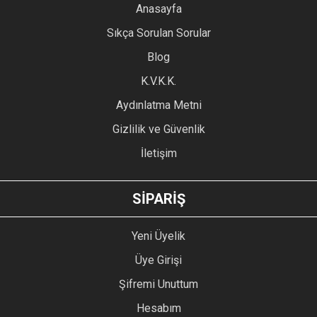
YORUM YAZ
Anasayfa
Ürün resmi kalitesiz, bozuk veya görüntülenemiyor.
Sıkça Sorulan Sorular
Ürün açıklamasında eksik bilgiler bulunuyor.
Blog
Ürün bilgilerinde hatalar bulunuyor.
Ürün fiyatı diğer sitelerden daha pahalı.
K.V.K.K.
Bu ürüne benzer farklı alternatifler olmalı.
Aydınlatma Metni
Gizlilik ve Güvenlik
İletişim
GÖNDER
SİPARİŞ
Yeni Üyelik
Üye Girişi
Şifremi Unuttum
Hesabım