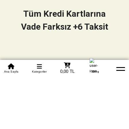
Tüm Kredi Kartlarına
Vade Farksız +6 Taksit
0850 305 09 70
0,00 TL
Beden Tablosu
Ana Sayfa
Kategoriler
Banka Hesapları
Whatsapp
Yardım
Giriş