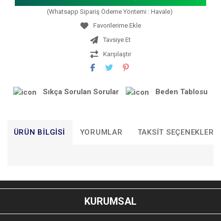
(Whatsapp Sipariş Ödeme Yöntemi : Havale)
Tavsiye Et
Karşılaştır
Sıkça Sorulan Sorular
Beden Tablosu
ÜRÜN BILGISI
YORUMLAR
TAKSIT SEÇENEKLERI
Bu ürünün fiyat bilgisi, resim, ürün açıklamalarında ve diğer
konularda yetersiz gördüğünüz noktaları öneri formunu
Bu ürüne ilk yorumu siz yapın!
kullanarak tarafımıza iletebilirsiniz.
KURUMSAL
Görüş ve önerileriniz için teşekkür ederiz.