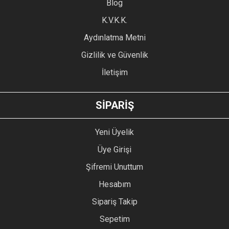
Blog
Ürün bilgilerinde hatalar bulunuyor.
Ürün fiyatı diğer sitelerden daha pahalı.
K.V.K.K.
Bu ürüne benzer farklı alternatifler olmalı.
Aydınlatma Metni
Gizlilik ve Güvenlik
İletişim
GÖNDER
SİPARİŞ
Yeni Üyelik
Üye Girişi
Şifremi Unuttum
Hesabım
Sipariş Takip
Sepetim