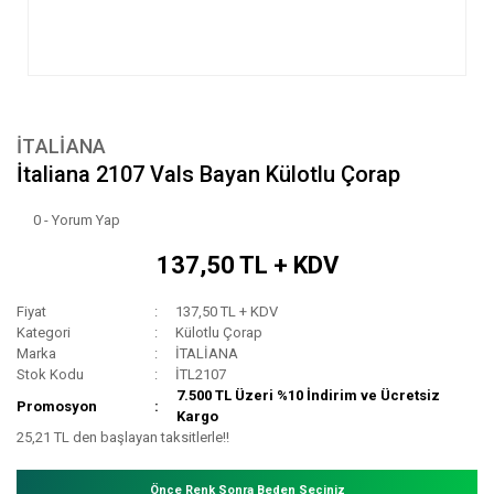
İTALİANA
İtaliana 2107 Vals Bayan Külotlu Çorap
0 - Yorum Yap
137,50 TL + KDV
Fiyat
137,50 TL + KDV
Kategori
Külotlu Çorap
Marka
İTALİANA
Stok Kodu
İTL2107
7.500 TL Üzeri %10 İndirim ve Ücretsiz
Promosyon
Kargo
25,21 TL den başlayan taksitlerle!!
Önce Renk Sonra Beden Seçiniz