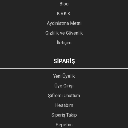
Blog
Ürün bilgilerinde hatalar bulunuyor.
Ürün fiyatı diğer sitelerden daha pahalı.
K.V.K.K.
Bu ürüne benzer farklı alternatifler olmalı.
Aydınlatma Metni
Gizlilik ve Güvenlik
İletişim
GÖNDER
SİPARİŞ
Yeni Üyelik
Üye Girişi
Şifremi Unuttum
Hesabım
Sipariş Takip
Sepetim