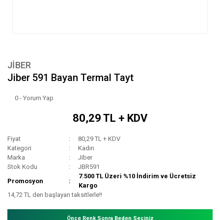
JIBER
Jiber 591 Bayan Termal Tayt
0 - Yorum Yap
80,29 TL + KDV
Fiyat
80,29 TL + KDV
Kategori
Kadın
Marka
Jiber
Stok Kodu
JBR591
7.500 TL Üzeri %10 İndirim ve Ücretsiz
Promosyon
Kargo
14,72 TL den başlayan taksitlerle!!
Önce Renk Sonra Beden Seçiniz