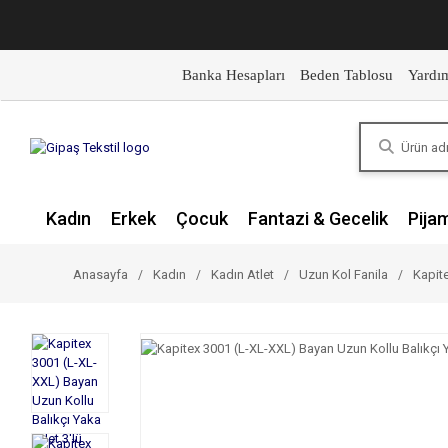
Banka Hesapları
Beden Tablosu
Yardı
Kadın
Erkek
Çocuk
Fantazi & Gecelik
Pija
Anasayfa
Kadın
Kadın Atlet
Uzun Kol Fanila
Kapite