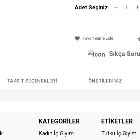
Adet Seçiniz
Sıkça Soru
TAKSIT SEÇENEKLERI
ÖNERILERINIZ
da yetersiz gördüğünüz noktaları öneri formunu kullanarak tarafımıza iletebilirs
KATEGORİLER
ETİKETLER
Bu ürüne ilk yorumu siz yapın!
ik
Kadın İç Giyim
Tutku İç Giyim
YORUM YAZ