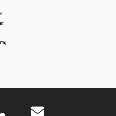
et
et
atış