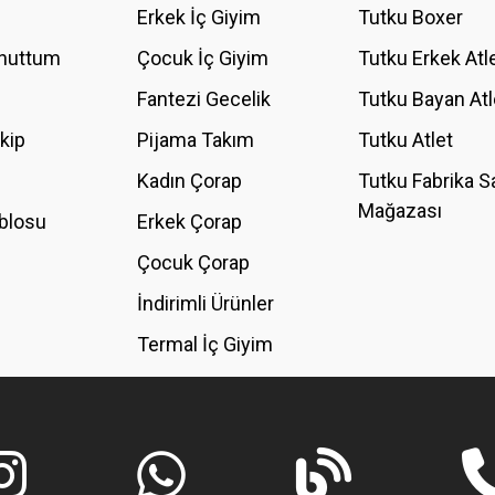
Erkek İç Giyim
Tutku Boxer
Unuttum
Çocuk İç Giyim
Tutku Erkek Atl
Fantezi Gecelik
Tutku Bayan Atl
akip
Pijama Takım
Tutku Atlet
Kadın Çorap
Tutku Fabrika S
Mağazası
blosu
Erkek Çorap
GÖNDER
Çocuk Çorap
İndirimli Ürünler
Termal İç Giyim