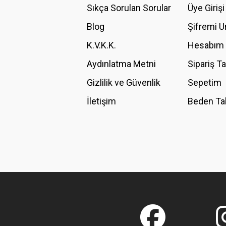
Ürün açıklamasında eksik bilgiler bulunuyor.
Sıkça Sorulan Sorular
Üye Girişi
Ürün bilgilerinde hatalar bulunuyor.
Blog
Şifremi 
Ürün fiyatı diğer sitelerden daha pahalı.
K.V.K.K.
Hesabım
Bu ürüne benzer farklı alternatifler olmalı.
Aydınlatma Metni
Sipariş T
Gizlilik ve Güvenlik
Sepetim
İletişim
Beden Ta