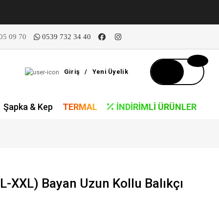
05 09 70
0539 732 34 40
Giriş
/
Yeni Üyelik
Şapka & Kep
TERMAL
İNDIRIMLI ÜRÜNLER
L-XXL) Bayan Uzun Kollu Balıkçı