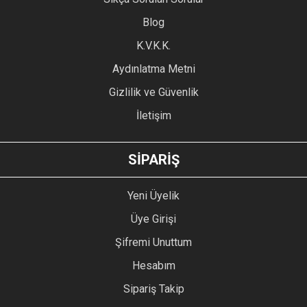
Ürün açıklamasında eksik bilgiler bulunuyor.
Blog
Ürün bilgilerinde hatalar bulunuyor.
Ürün fiyatı diğer sitelerden daha pahalı.
K.V.K.K.
Bu ürüne benzer farklı alternatifler olmalı.
Aydınlatma Metni
Gizlilik ve Güvenlik
İletişim
GÖNDER
SİPARİŞ
Yeni Üyelik
Üye Girişi
Şifremi Unuttum
Hesabım
Sipariş Takip