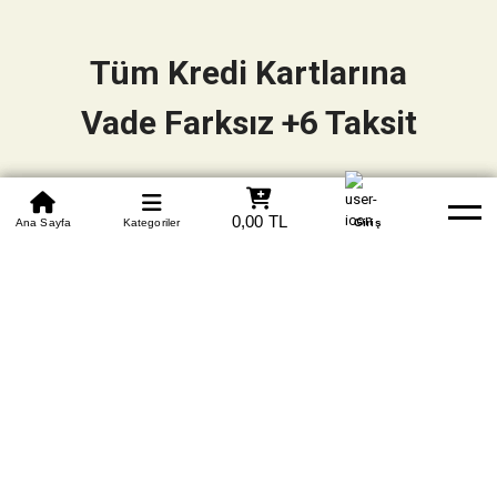
Tüm Kredi Kartlarına
Vade Farksız +6 Taksit
0850 305 09 70
0,00 TL
Beden Tablosu
Ana Sayfa
Kategoriler
Banka Hesapları
Whatsapp
Yardım
Giriş