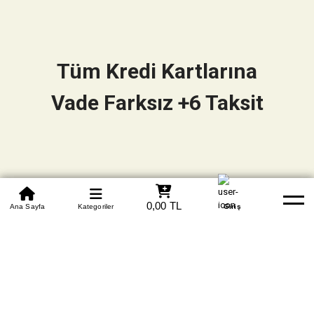
Tüm Kredi Kartlarına
Vade Farksız +6 Taksit
0850 305 09 70
0,00 TL
Beden Tablosu
Ana Sayfa
Kategoriler
Banka Hesapları
Whatsapp
Yardım
Giriş