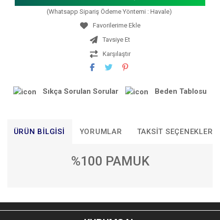
(Whatsapp Sipariş Ödeme Yöntemi : Havale)
Tavsiye Et
Karşılaştır
Sıkça Sorulan Sorular
Beden Tablosu
ÜRÜN BILGISI
YORUMLAR
TAKSIT SEÇENEKLERI
%100 PAMUK
Bu ürünün fiyat bilgisi, resim, ürün açıklamalarında ve diğer
konularda yetersiz gördüğünüz noktaları öneri formunu
Bu ürüne ilk yorumu siz yapın!