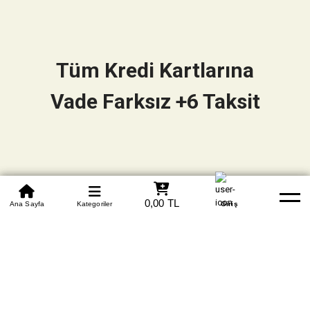
Tüm Kredi Kartlarına
Vade Farksız +6 Taksit
0850 305 09 70
0,00 TL
Beden Tablosu
Ana Sayfa
Kategoriler
Banka Hesapları
Whatsapp
Yardım
Giriş