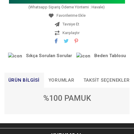
(Whatsapp Sipariş Ödeme Yöntemi : Havale)
Tavsiye Et
Karşılaştır
Sıkça Sorulan Sorular
Beden Tablosu
ÜRÜN BILGISI
YORUMLAR
TAKSIT SEÇENEKLERI
%100 PAMUK
Bu ürünün fiyat bilgisi, resim, ürün açıklamalarında ve diğer
konularda yetersiz gördüğünüz noktaları öneri formunu
Bu ürüne ilk yorumu siz yapın!