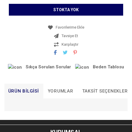
STOKTA YOK
Tavsiye Et
Karşılaştır
Sıkça Sorulan Sorular
Beden Tablosu
ÜRÜN BILGISI
YORUMLAR
TAKSIT SEÇENEKLERI
Bu ürünün fiyat bilgisi, resim, ürün açıklamalarında ve diğer
konularda yetersiz gördüğünüz noktaları öneri formunu
Bu ürüne ilk yorumu siz yapın!
kullanarak tarafımıza iletebilirsiniz.