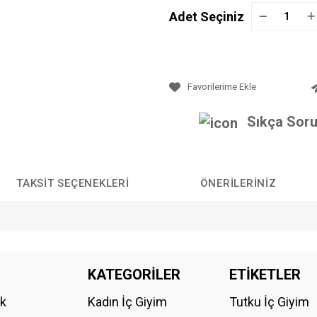
Adet Seçiniz
Sıkça Soru
TAKSIT SEÇENEKLERI
ÖNERILERINIZ
da yetersiz gördüğünüz noktaları öneri formunu kullanarak tarafımıza iletebilirs
KATEGORİLER
ETİKETLER
Bu ürüne ilk yorumu siz yapın!
ik
Kadın İç Giyim
Tutku İç Giyim
YORUM YAZ