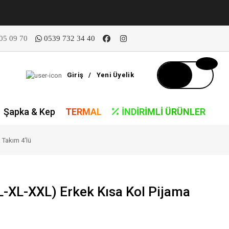
05 09 70
0539 732 34 40
Giriş
/
Yeni Üyelik
Şapka & Kep
TERMAL
İNDIRIMLI ÜRÜNLER
 Takım 4'lü
L-XL-XXL) Erkek Kısa Kol Pijama