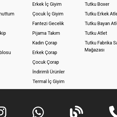
Erkek İç Giyim
Tutku Boxer
Unuttum
Çocuk İç Giyim
Tutku Erkek Atl
Fantezi Gecelik
Tutku Bayan Atl
akip
Pijama Takım
Tutku Atlet
Kadın Çorap
Tutku Fabrika S
Mağazası
blosu
Erkek Çorap
GÖNDER
Çocuk Çorap
İndirimli Ürünler
Termal İç Giyim