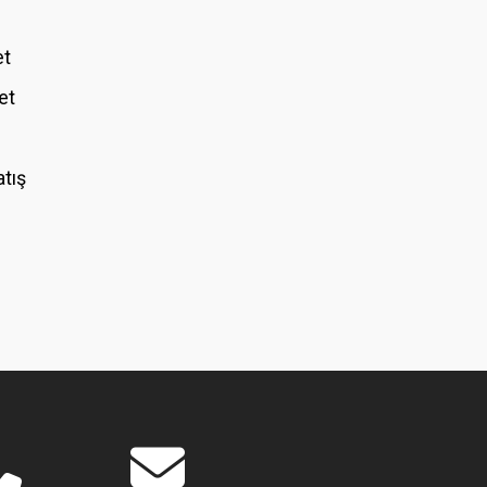
et
et
atış