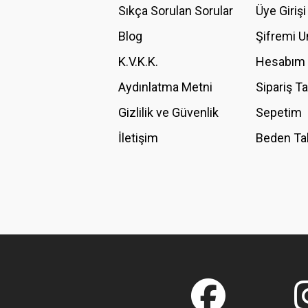
Ürün açıklamasında eksik bilgiler bulunuyor.
Sıkça Sorulan Sorular
Üye Girişi
Ürün bilgilerinde hatalar bulunuyor.
Blog
Şifremi 
Ürün fiyatı diğer sitelerden daha pahalı.
K.V.K.K.
Hesabım
Bu ürüne benzer farklı alternatifler olmalı.
Aydınlatma Metni
Sipariş T
Gizlilik ve Güvenlik
Sepetim
İletişim
Beden Ta