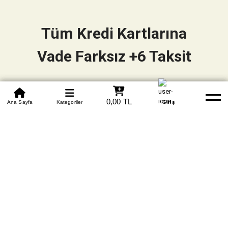
Tüm Kredi Kartlarına
Vade Farksız +6 Taksit
0850 305 09 70
0,00 TL
Beden Tablosu
Ana Sayfa
Kategoriler
Banka Hesapları
Whatsapp
Yardım
Giriş