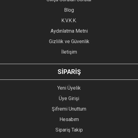
Ürün açıklamasında eksik bilgiler bulunuyor.
Blog
Ürün bilgilerinde hatalar bulunuyor.
Ürün fiyatı diğer sitelerden daha pahalı.
K.V.K.K.
Bu ürüne benzer farklı alternatifler olmalı.
Aydınlatma Metni
Gizlilik ve Güvenlik
İletişim
GÖNDER
SİPARİŞ
Yeni Üyelik
Üye Girişi
Şifremi Unuttum
Hesabım
Sipariş Takip