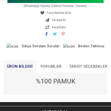
(Whatsapp Sipariş Ödeme Yöntemi : Havale)
Tavsiye Et
Karşılaştır
Sıkça Sorulan Sorular
Beden Tablosu
ÜRÜN BILGISI
YORUMLAR
TAKSIT SEÇENEKLERI
%100 PAMUK
Bu ürünün fiyat bilgisi, resim, ürün açıklamalarında ve diğer
konularda yetersiz gördüğünüz noktaları öneri formunu
Bu ürüne ilk yorumu siz yapın!