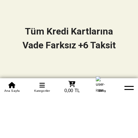
Tüm Kredi Kartlarına
Vade Farksız +6 Taksit
0850 305 09 70
0,00 TL
Beden Tablosu
Ana Sayfa
Kategoriler
Banka Hesapları
Whatsapp
Yardım
Giriş