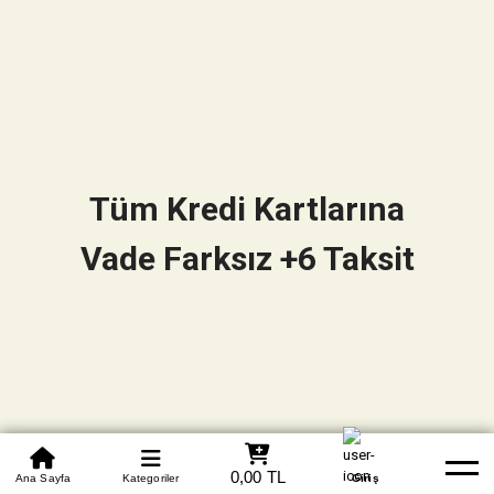
Tüm Kredi Kartlarına
Vade Farksız +6 Taksit
0850 305 09 70
0,00 TL
Beden Tablosu
Ana Sayfa
Kategoriler
Banka Hesapları
Whatsapp
Yardım
Giriş