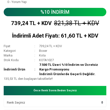
0 - Yorum Yap
%10 İNDİRİM
821,38 TL + KDV
739,24 TL + KDV
İndirimli Adet Fiyatı: 61,60 TL + KDV
Fiyat
739,24 TL + KDV
Kategori
Boxer
Marka
Kota
Stok Kodu
KOTA1027
7.500 TL Üzeri %10 İndirim ve Ücretsiz
İndirimli Ürün
Kargo Promosyonu
İndirimli Ürünlerde Geçerli Değildir.
135,53 TL den başlayan taksitlerle!!
Önce Renk Sonra Beden Seçiniz