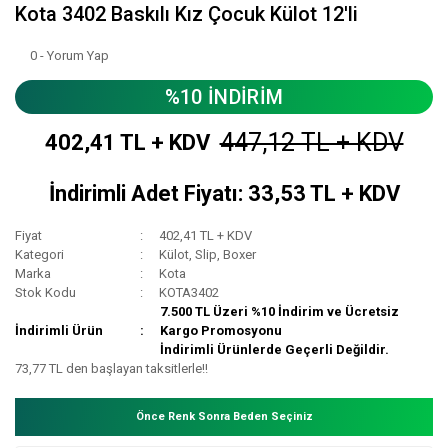
Kota 3402 Baskılı Kız Çocuk Külot 12'li
0 - Yorum Yap
%10 İNDİRİM
447,12 TL + KDV
402,41 TL + KDV
İndirimli Adet Fiyatı: 33,53 TL + KDV
Fiyat
402,41 TL + KDV
Kategori
Külot, Slip, Boxer
Marka
Kota
Stok Kodu
KOTA3402
7.500 TL Üzeri %10 İndirim ve Ücretsiz
İndirimli Ürün
Kargo Promosyonu
İndirimli Ürünlerde Geçerli Değildir.
73,77 TL den başlayan taksitlerle!!
Önce Renk Sonra Beden Seçiniz