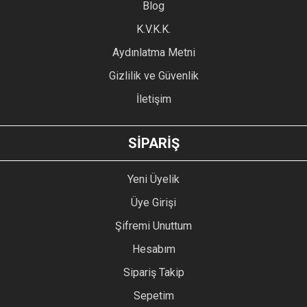
Blog
Ürün bilgilerinde hatalar bulunuyor.
Ürün fiyatı diğer sitelerden daha pahalı.
K.V.K.K.
Bu ürüne benzer farklı alternatifler olmalı.
Aydınlatma Metni
Gizlilik ve Güvenlik
İletişim
GÖNDER
SİPARİŞ
Yeni Üyelik
Üye Girişi
Şifremi Unuttum
Hesabım
Sipariş Takip
Sepetim