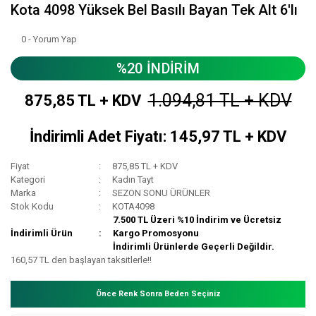
Kota 4098 Yüksek Bel Basılı Bayan Tek Alt 6'lı
0 - Yorum Yap
%20 İNDİRİM
1.094,81 TL + KDV
875,85 TL + KDV
İndirimli Adet Fiyatı: 145,97 TL + KDV
Fiyat
875,85 TL + KDV
Kategori
Kadın Tayt
Marka
SEZON SONU ÜRÜNLER
Stok Kodu
KOTA4098
7.500 TL Üzeri %10 İndirim ve Ücretsiz
İndirimli Ürün
Kargo Promosyonu
İndirimli Ürünlerde Geçerli Değildir.
160,57 TL den başlayan taksitlerle!!
Önce Renk Sonra Beden Seçiniz