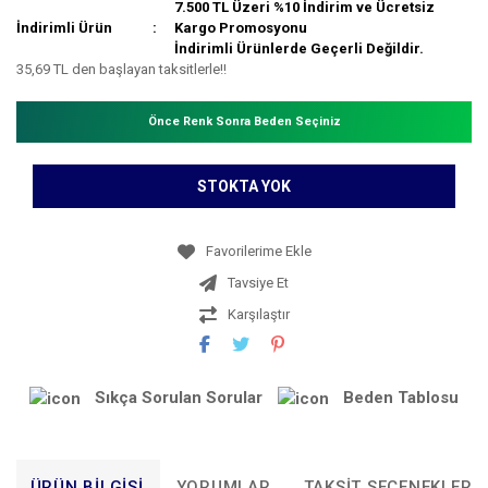
7.500 TL Üzeri %10 İndirim ve Ücretsiz
İndirimli Ürün
Kargo Promosyonu
İndirimli Ürünlerde Geçerli Değildir.
35,69 TL den başlayan taksitlerle!!
Önce Renk Sonra Beden Seçiniz
STOKTA YOK
Tavsiye Et
Karşılaştır
Sıkça Sorulan Sorular
Beden Tablosu
ÜRÜN BILGISI
YORUMLAR
TAKSIT SEÇENEKLERI