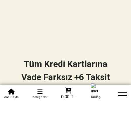
Tüm Kredi Kartlarına
Vade Farksız +6 Taksit
0850 305 09 70
0,00 TL
Beden Tablosu
Ana Sayfa
Kategoriler
Banka Hesapları
Whatsapp
Yardım
Giriş