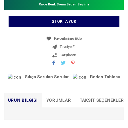
Önce Renk Sonra Beden Seçiniz
STOKTA YOK
Tavsiye Et
Karşılaştır
Sıkça Sorulan Sorular
Beden Tablosu
ÜRÜN BILGISI
YORUMLAR
TAKSIT SEÇENEKLERI
Bu ürünün fiyat bilgisi, resim, ürün açıklamalarında ve diğer