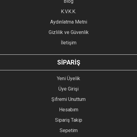
Blog
Ürün bilgilerinde hatalar bulunuyor.
Ürün fiyatı diğer sitelerden daha pahalı.
K.V.K.K.
Bu ürüne benzer farklı alternatifler olmalı.
Aydınlatma Metni
Gizlilik ve Güvenlik
İletişim
GÖNDER
SİPARİŞ
Yeni Üyelik
Üye Girişi
Şifremi Unuttum
Hesabım
Sipariş Takip
Sepetim