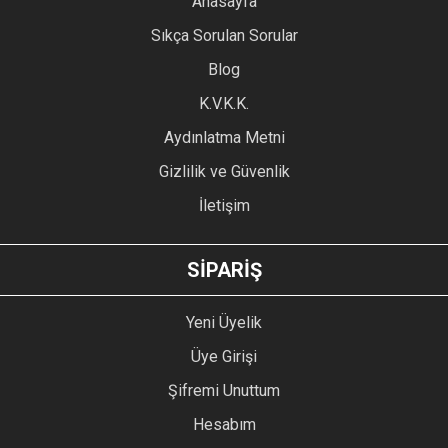
Anasayfa
Ürün resmi kalitesiz, bozuk veya görüntülenemiyor.
Sıkça Sorulan Sorular
Ürün açıklamasında eksik bilgiler bulunuyor.
Blog
Ürün bilgilerinde hatalar bulunuyor.
Ürün fiyatı diğer sitelerden daha pahalı.
K.V.K.K.
Bu ürüne benzer farklı alternatifler olmalı.
Aydınlatma Metni
Gizlilik ve Güvenlik
İletişim
GÖNDER
SİPARİŞ
Yeni Üyelik
Üye Girişi
Şifremi Unuttum
Hesabım