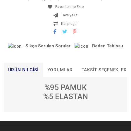
Tavsiye Et
Karşılaştır
Sıkça Sorulan Sorular
Beden Tablosu
ÜRÜN BILGISI
YORUMLAR
TAKSIT SEÇENEKLERI
%95 PAMUK
%5 ELASTAN
Bu ürünün fiyat bilgisi, resim, ürün açıklamalarında ve diğer
konularda yetersiz gördüğünüz noktaları öneri formunu
Bu ürüne ilk yorumu siz yapın!