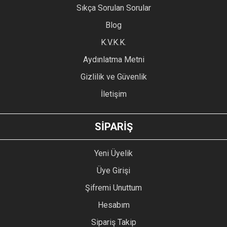
Sıkça Sorulan Sorular
Ürün açıklamasında eksik bilgiler bulunuyor.
Blog
Ürün bilgilerinde hatalar bulunuyor.
Ürün fiyatı diğer sitelerden daha pahalı.
K.V.K.K.
Bu ürüne benzer farklı alternatifler olmalı.
Aydınlatma Metni
Gizlilik ve Güvenlik
İletişim
GÖNDER
SİPARİŞ
Yeni Üyelik
Üye Girişi
Şifremi Unuttum
Hesabım
Sipariş Takip